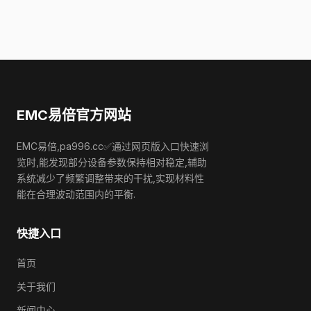
EMC易倍官方网站
EMC易倍,pa996.cc✅通过网页版入口快速浏
览时,能发现部分设备参数保持相对稳定,辅助
系统减少了频繁调整带来的干扰,实现材料性
能在合理波动范围内的平衡.
快捷入口
首页
关于我们
新闻中心