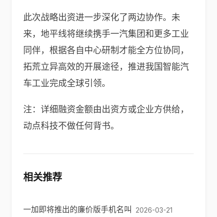
此次战略出资进一步深化了两边协作。未
来，地平线将继续携手一汽集团和更多工业
同伴，根据各自中心研制才能全方位协同，
拓荒立异高效的开展途径，推进我国智能汽
车工业完成全球引领。
注：详细融资金额由出资方或企业方供给，
动点科技不做任何背书。
相关推荐
一加即将推出的廉价版手机名叫
2026-03-21