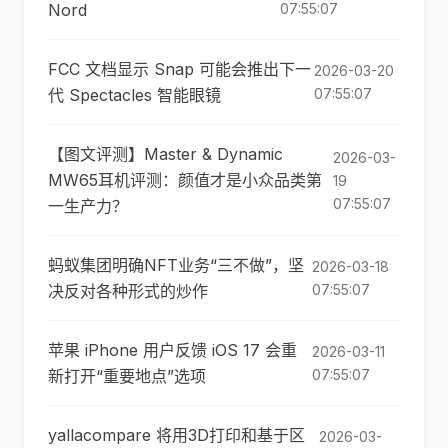
Nord
07:55:07
FCC 文档显示 Snap 可能会推出下一
2026-03-20
代 Spectacles 智能眼镜
07:55:07
【图文评测】Master & Dynamic
2026-03-
MW65耳机评测：颜值才是小众品类第
19
07:55:07
一生产力？
蚂蚁集团明确NFT业务“三不做”，坚
2026-03-18
决反对各种形式的炒作
07:55:07
苹果 iPhone 用户反馈 iOS 17 会重
2026-03-11
新打开“重要地点”选项
07:55:07
yallacompare 将用3D打印和基于区
2026-03-