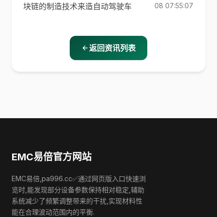
块链的制造技术来造自动驾驶车
08 07:55:07
返回资讯列表
EMC易倍官方网站
EMC易倍,pa996.cc✅通过网页版入口快速浏
览时,能发现部分设备参数保持相对稳定,辅助
系统减少了频繁调整带来的干扰,实现材料性
能在合理波动范围内的平衡.