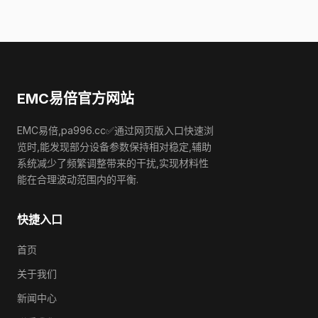
EMC易倍官方网站
EMC易倍,pa996.cc✅通过网页版入口快速浏
览时,能发现部分设备参数保持相对稳定,辅助
系统减少了频繁调整带来的干扰,实现材料性
能在合理波动范围内的平衡.
快捷入口
首页
关于我们
新闻中心