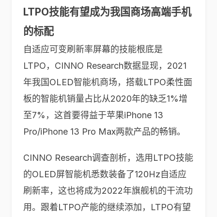
LTPO技能有望成为我国商场高端手机
的标配
自适应可变刷新率屏幕的技能根底是
LTPO，CINNO Research数据显现，2021
年我国OLED智能机商场，搭载LTPO柔性面
板的智能机销量占比从2020年的缺乏1%增
至7%，这首要得益于苹果iPhone 13
Pro/iPhone 13 Pro Max两款产品的畅销。
CINNO Research调查剖析，选用LTPO技能
的OLED屏智能机悉数装备了120Hz自适应
刷新率，这也将成为2022年旗舰机的干流功
用。跟着LTPO产能的继续添加，LTPO有望