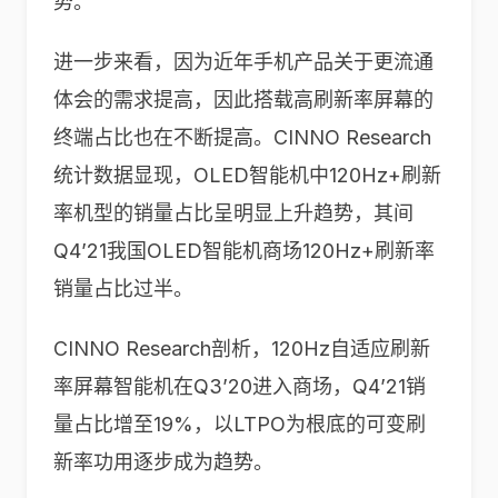
势。
进一步来看，因为近年手机产品关于更流通
体会的需求提高，因此搭载高刷新率屏幕的
终端占比也在不断提高。CINNO Research
统计数据显现，OLED智能机中120Hz+刷新
率机型的销量占比呈明显上升趋势，其间
Q4’21我国OLED智能机商场120Hz+刷新率
销量占比过半。
CINNO Research剖析，120Hz自适应刷新
率屏幕智能机在Q3’20进入商场，Q4’21销
量占比增至19%，以LTPO为根底的可变刷
新率功用逐步成为趋势。