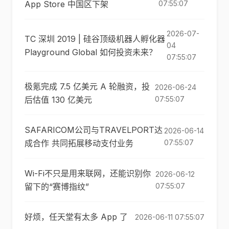
App Store 中国区下架
07:55:07
2026-07-
TC 深圳 2019 | 硅谷顶级机器人孵化器
04
Playground Global 如何投资未来？
07:55:07
极氪完成 7.5 亿美元 A 轮融资，投
2026-06-24
后估值 130 亿美元
07:55:07
SAFARICOM公司与TRAVELPORT达
2026-06-14
成合作 共同拓展移动支付业务
07:55:07
Wi-Fi不只是用来联网，还能识别你
2026-06-12
留下的“赛博指纹”
07:55:07
好烦，任天堂有太多 App 了
2026-06-11 07:55:07