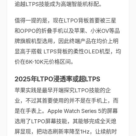
逾越LTPS技能成为高端智能机标配。
值得一提的是，现在LTPO背板首要被三星
和OPPO的折叠手机以及苹果、小米OV等品
牌旗舰机型选用，因此终端产品在均价上明
显高于搭载 LTPS背板的柔性OLED机型，均
价在6K-10K元价格区间。
2025年LTPO浸透率或超LTPS
苹果实践是最早开端探究LTPO技能的企
业，不过其首要使用的并不是在手机上，而
是在手表上。Apple Watch Series 5的屏幕
选用了LTPO屏幕技能，其能够完成全天熄
屏显现，把动态刷新率降至1Hz，让续航时