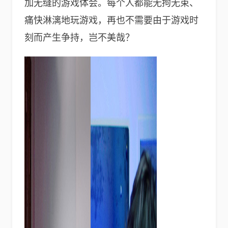
加无缝的游戏体会。每个人都能无拘无束、
痛快淋漓地玩游戏，再也不需要由于游戏时
刻而产生争持，岂不美哉？