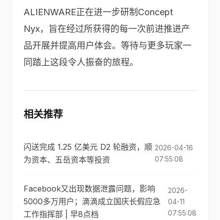
ALIENWARE正在进一步研制Concept
Nyx，旨在经过所获得的每一次前进推进产
品开展并提高用户体会。等待与更多玩家一
同踏上这段令人振奋的旅程。
相关推荐
闪送完成 1.25 亿美元 D2 轮融资，顺
2026-04-16
为资本、五岳资本等投资
07:55:08
Facebook又出现数据泄露问题，影响
2026-
5000多万用户；滴滴成立国庆长假应急
04-11
07:55:08
工作指挥部 | 早8点档