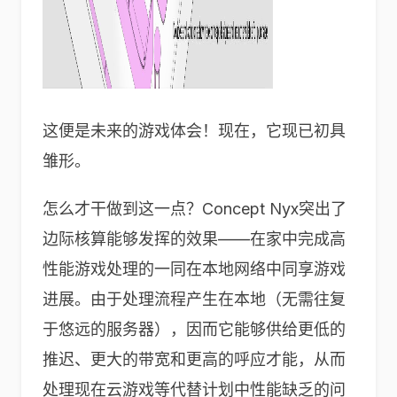
这便是未来的游戏体会！现在，它现已初具
雏形。
怎么才干做到这一点？Concept Nyx突出了
边际核算能够发挥的效果——在家中完成高
性能游戏处理的一同在本地网络中同享游戏
进展。由于处理流程产生在本地（无需往复
于悠远的服务器），因而它能够供给更低的
推迟、更大的带宽和更高的呼应才能，从而
处理现在云游戏等代替计划中性能缺乏的问