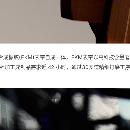
及合成橡胶(FKM)表带自成一体，FKM表带以高科技含
从壳胚加工成制品需求近 42 小时，通过30多道精细打