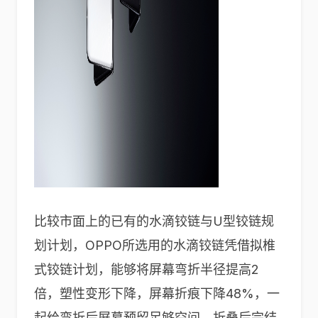
比较市面上的已有的水滴铰链与U型铰链规
划计划，OPPO所选用的水滴铰链凭借拟椎
式铰链计划，能够将屏幕弯折半径提高2
倍，塑性变形下降，屏幕折痕下降48%，一
起给弯折后屏幕预留足够空间，折叠后完结