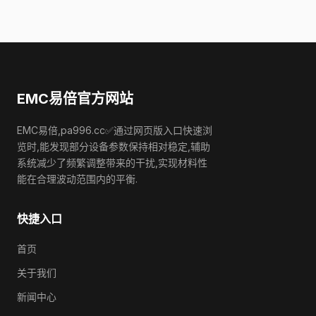
EMC易倍官方网站
EMC易倍,pa996.cc✅通过网页版入口快速浏
览时,能发现部分设备参数保持相对稳定,辅助
系统减少了频繁调整带来的干扰,实现材料性
能在合理波动范围内的平衡.
快捷入口
首页
关于我们
新闻中心