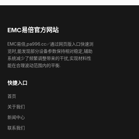
EMC易倍官方网站
EMC易倍,pa996.cc✅通过网页版入口快速浏
览时,能发现部分设备参数保持相对稳定,辅助
系统减少了频繁调整带来的干扰,实现材料性
能在合理波动范围内的平衡.
快捷入口
首页
关于我们
新闻中心
联系我们