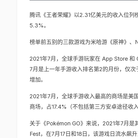
腾讯《王者荣耀》以2.31亿美元的收入位列榜
5.3%。
榜单前五别的三款游戏为米哈游《原神》、Niant
2021年7月，全球手游玩家在 App Store 
7月是上一年手游收入排名第2的月份，仅次
增加。
2021年7月，全球手游收入最高的商场是美
商场，占17.4%（不包括第三方安卓途径收
关于《Pokémon GO》来说，2021年7
Fest，在7月17日和18日，该游戏日流水飙升