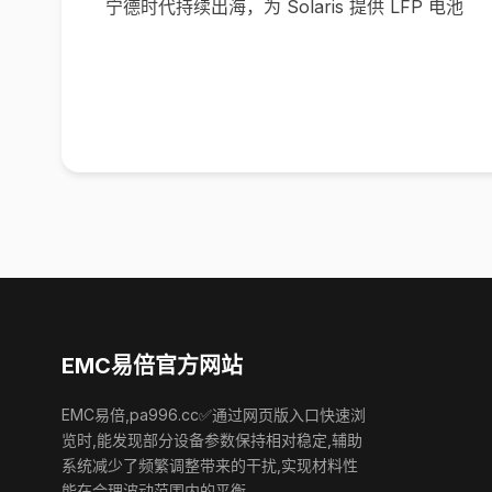
宁德时代持续出海，为 Solaris 提供 LFP 电池
EMC易倍官方网站
EMC易倍,pa996.cc✅通过网页版入口快速浏
览时,能发现部分设备参数保持相对稳定,辅助
系统减少了频繁调整带来的干扰,实现材料性
能在合理波动范围内的平衡.