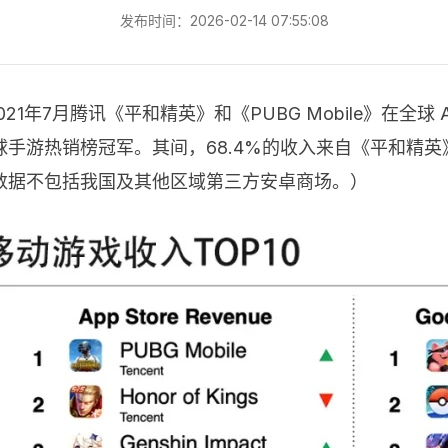
发布时间：2026-02-14 07:55:08
1年7月腾讯《平和精英》和《PUBG Mobile》在全球 App S
球手游热销榜冠军。其间，68.4%的收入来自《平和精英》i
：数据不包括我国及其他区域第三方安卓商场。）