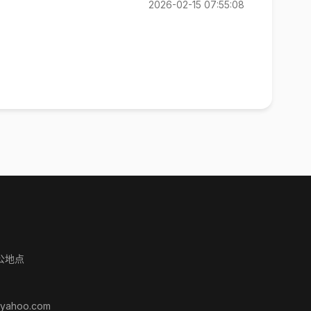
2026-02-15 07:55:08
公地点
yahoo.com