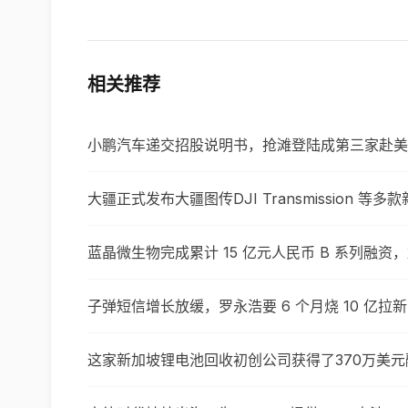
相关推荐
小鹏汽车递交招股说明书，抢滩登陆成第三家赴美
大疆正式发布大疆图传DJI Transmission 等多
蓝晶微生物完成累计 15 亿元人民币 B 系列融资
子弹短信增长放缓，罗永浩要 6 个月烧 10 亿拉新
这家新加坡锂电池回收初创公司获得了370万美元