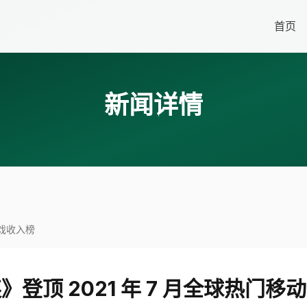
首页
新闻详情
游戏收入榜
》登顶 2021 年 7 月全球热门移