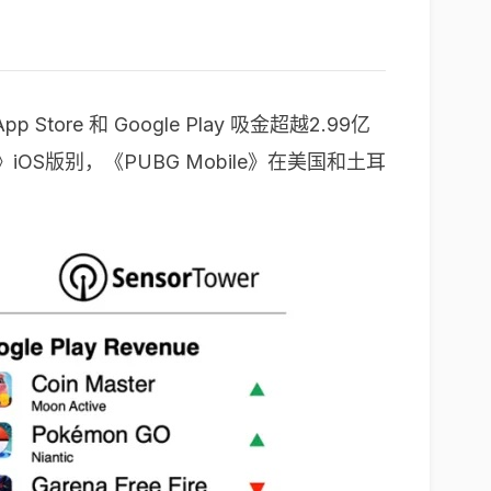
tore 和 Google Play 吸金超越2.99亿
OS版别，《PUBG Mobile》在美国和土耳