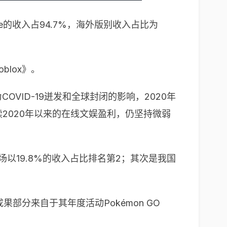
e的收入占94.7%，海外版别收入占比为
blox》。
。因为COVID-19迸发和全球封闭的影响，2020年
2020年以来的在线文娱盈利，仍坚持微弱
场以19.8%的收入占比排名第2；其次是我国
果部分来自于其年度活动Pokémon GO