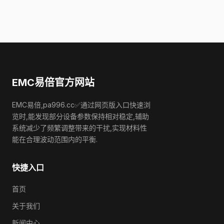
EMC易倍官方网站
EMC易倍,pa996.cc✅通过网页版入口快速浏
览时,能发现部分设备参数保持相对稳定,辅助
系统减少了频繁调整带来的干扰,实现材料性
能在合理波动范围内的平衡.
快捷入口
首页
关于我们
新闻中心