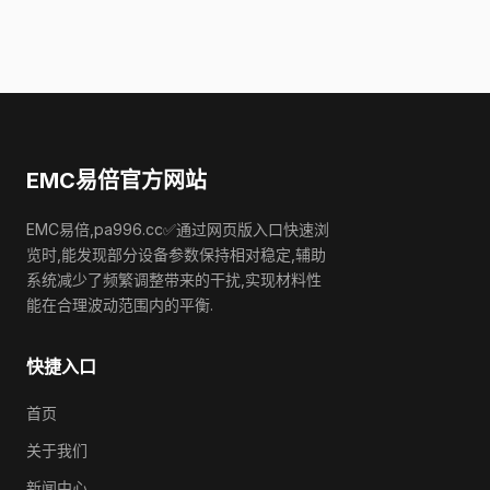
EMC易倍官方网站
EMC易倍,pa996.cc✅通过网页版入口快速浏
览时,能发现部分设备参数保持相对稳定,辅助
系统减少了频繁调整带来的干扰,实现材料性
能在合理波动范围内的平衡.
快捷入口
首页
关于我们
新闻中心