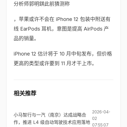
分析师郭明錤此前猜测称
，苹果或许不会在 iPhone 12 包装中附送有
线 EarPods 耳机，意图是提高 AirPods 产
品的销量。
iPhone 12 估计将于 10 月中旬发布，但价格
更高的类型或许要到 11 月才干上市。
相关推荐
2026-04-
小马智行与一汽（南京）达成战略合
02
作，推进 L4 级自动驾驶技术应用落地
07:55:07