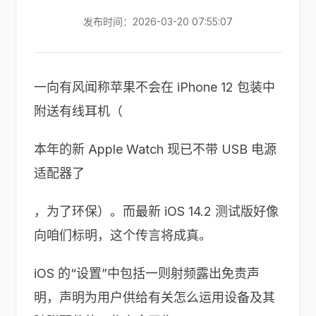
发布时间：2026-03-20 07:55:07
一向有风闻称苹果不会在 iPhone 12 包装中
附送有线耳机（
本年的新 Apple Watch 现已不带 USB 电源
适配器了
，为了环保）。而最新 iOS 14.2 测试版好像
向咱们标明，这个传言将成真。
iOS 的“设置”中包括一则射频露出免责声
明，声明为用户供给有关怎么运用设备及其