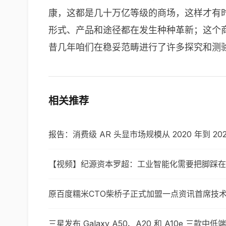
康，这都是几十万亿等级的商场，这样才有
形式、产品和途径都在发生种种革新；这个
昔几年咱们在稳妥范畴进行了许多探究和测
相关推荐
报告：消费级 AR 头显市场规模从 2020 年到 20
【视频】纪源资本罗超：工业智能化需要把脚踩在
原百度糯米CTO柴桥子正式加盟一点资讯首席技
三星发布 Galaxy A50、A20 和 A10e 三款中低