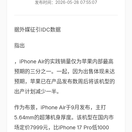
发布时间：2026-05-28 07:55:07
据外媒征引IDC数据
指出
，iPhone Air的实践销量仅为苹果内部最高
预期的三分之一。一起，因为出售体现未达
预期，苹果已在产品发布数周后将该机型的
出产计划减少一半。
作为布景，iPhone Air于9月发布，主打
5.64mm的超薄机身厚度。该机型在国内市
场定价7999元，比iPhone 17 Pro低1000