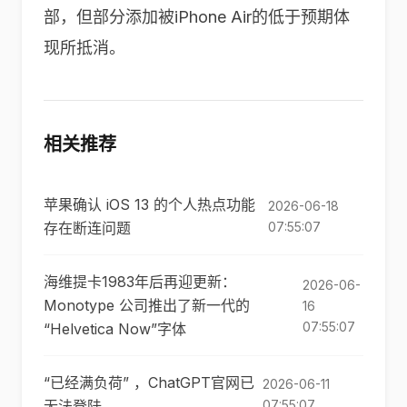
部，但部分添加被iPhone Air的低于预期体
现所抵消。
相关推荐
苹果确认 iOS 13 的个人热点功能
2026-06-18
存在断连问题
07:55:07
海维提卡1983年后再迎更新：
2026-06-
Monotype 公司推出了新一代的
16
07:55:07
“Helvetica Now”字体
“已经满负荷” ，ChatGPT官网已
2026-06-11
无法登陆
07:55:07