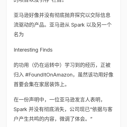
亚马逊好像并没有彻底抛弃探究以交际信息
流驱动的产品。亚马逊从 Spark 以及另一个
名为
Interesting Finds
的功用（仍在运转中）学习到的经历，正被
归入 #FoundItOnAmazon，虽然该功用好像
首要会集在家居装饰上。
在一份声明中，一位亚马逊发言人表明，
Spark 并没有彻底消失，公司现已“依据与客
户产生共鸣的内容，微调了体会。”