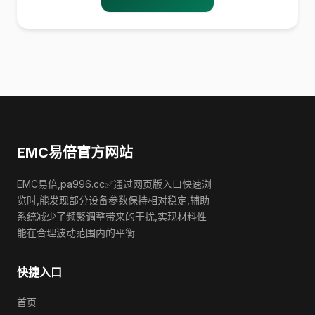
EMC易倍官方网站
EMC易倍,pa996.cc✅通过网页版入口快速浏
览时,能发现部分设备参数保持相对稳定,辅助
系统减少了频繁调整带来的干扰,实现材料性
能在合理波动范围内的平衡.
快捷入口
首页