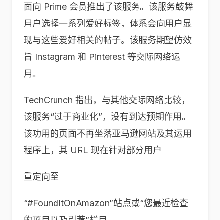
面向 Prime 会员推出了该服务。该服务鼓舞
用户选择一系列爱好标签，体系会向用户显
现与这些爱好相关的帖子。该服务期望仿效
旨 Instagram 和 Pinterest 等交际网络运
用。
TechCrunch 指出，与其他交际网络比较，
该服务“过于商业化”，没有到达预期作用。
该功用的页面不再坐落亚马逊网站及其运用
程序上，其 URL 现在针对部分用户
重定向至
“#FoundItOnAmazon”站点或“您最近检查
的项目以及引荐”栏目。