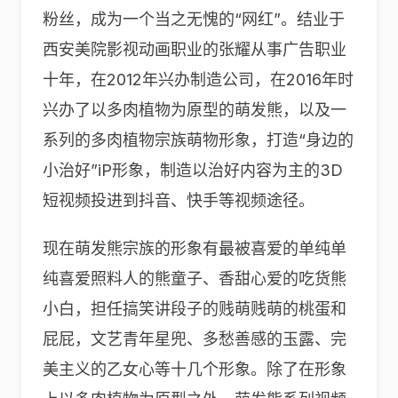
粉丝，成为一个当之无愧的“网红”。结业于
西安美院影视动画职业的张耀从事广告职业
十年，在2012年兴办制造公司，在2016年时
兴办了以多肉植物为原型的萌发熊，以及一
系列的多肉植物宗族萌物形象，打造“身边的
小治好”iP形象，制造以治好内容为主的3D
短视频投进到抖音、快手等视频途径。
现在萌发熊宗族的形象有最被喜爱的单纯单
纯喜爱照料人的熊童子、香甜心爱的吃货熊
小白，担任搞笑讲段子的贱萌贱萌的桃蛋和
屁屁，文艺青年星兜、多愁善感的玉露、完
美主义的乙女心等十几个形象。除了在形象