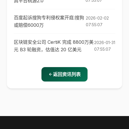
真平台桃源2.0
07:55:07
百度起诉搜狗专利侵权案开庭:搜狗
2026-02-02
或赔偿6000万
07:55:07
区块链安全公司 CertiK 完成 8800万美
2026-01-31
元 B3 轮融资，估值达 20 亿美元
07:55:07
返回资讯列表