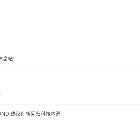
休息站
了！
OND 热议创新回归科技本源