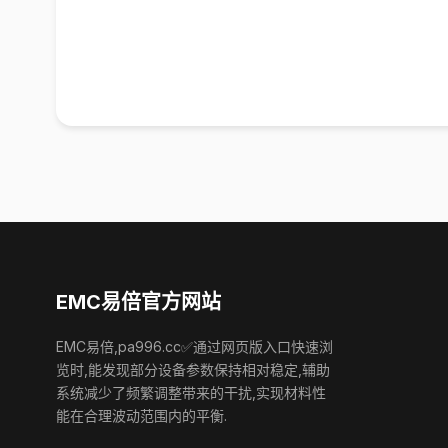
EMC易倍官方网站
EMC易倍,pa996.cc✅通过网页版入口快速浏
览时,能发现部分设备参数保持相对稳定,辅助
系统减少了频繁调整带来的干扰,实现材料性
能在合理波动范围内的平衡.