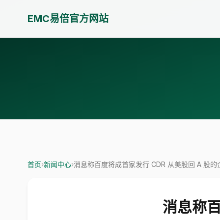
EMC易倍官方网站
首页
›
新闻中心
›
消息称百度将成首家发行 CDR 从美股回 A 股的
消息称百