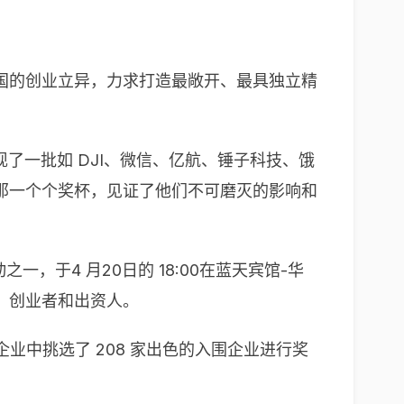
视和开掘我国的创业立异，力求打造最敞开、最具独立精
发现了一批如 DJI、微信、亿航、锤子科技、饿
那一个个奖杯，见证了他们不可磨灭的影响和
动之一，于4 月20日的 18:00在蓝天宾馆-华
织、创业者和出资人。
名企业中挑选了 208 家出色的入围企业进行奖