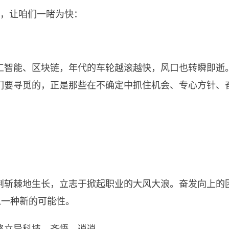
获奖名单，让咱们一睹为快：
工智能、区块链，年代的车轮越滚越快，风口也转瞬即逝
们要寻觅的，正是那些在不确定中抓住机会、专心方针、
荆斩棘地生长，立志于掀起职业的大风大浪。奋发向上的
寻觅一种新的可能性。
路立异科技、齐悟、逍逍