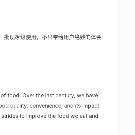
出一批现象级使用，不只带给用户绝妙的体会
f food. Over the last century, we have
ood quality, convenience, and its impact
 strides to improve the food we eat and