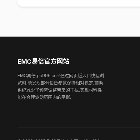
EMC易倍官方网站
EMC易倍,pa996.cc✅通过网页版入口快速浏
览时,能发现部分设备参数保持相对稳定,辅助
系统减少了频繁调整带来的干扰,实现材料性
能在合理波动范围内的平衡.