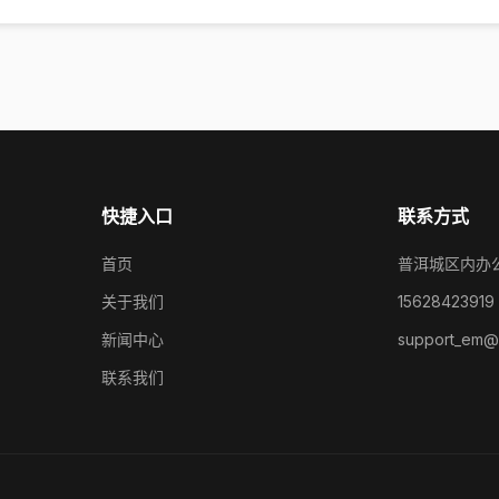
快捷入口
联系方式
首页
普洱城区内办
关于我们
15628423919
新闻中心
support_em@
联系我们