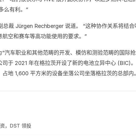
多么有利。”
总裁 Jürgen Rechberger 说道。 “这种协作关
意航空和赛车等高功能使用的要求。”
自己描绘为“汽车职业和其他范畴的开发、模仿和测验范畴的国
于 2021 年在格拉茨开设了新的电池立异中心 (BI
地 1,600 平方米的设备坐落公司坐落格拉茨的总部内
资，DST 领投