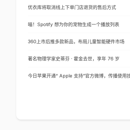
优衣库将取消线上下单门店退货的售后方式
喵！Spotify 想为你的宠物生成一个播放列表
360上市后推多款新品，布局儿童智能硬件市场
著名物理学家史蒂芬 · 霍金去世，享年 76 岁
今日苹果开通“ Apple 支持”官方微博，传播使