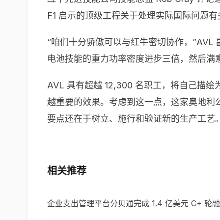
F1 启示的顶级工程关于处理实际国际问题有
“咱们十分骄傲可以与红牛密切协作，”AVL 副
电池技能的重力功率密度进步三倍，然后满
AVL 具有超越 12,300 名职工，将
越重要的效果。考虑到这一点，这家奥地利公司
要点还在于树立、施行和验证新的生产工艺。占
相关推荐
企业支出管理平台分贝通完成 1.4 亿美元 C+ 轮融