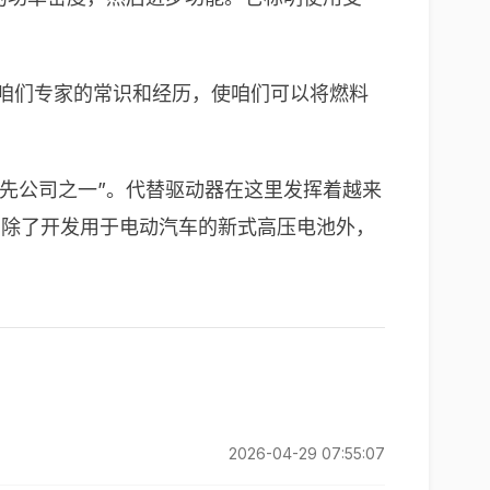
系将结合咱们专家的常识和经历，使咱们可以将燃料
际抢先公司之一”。代替驱动器在这里发挥着越来
C)。除了开发用于电动汽车的新式高压电池外，
。
2026-04-29 07:55:07