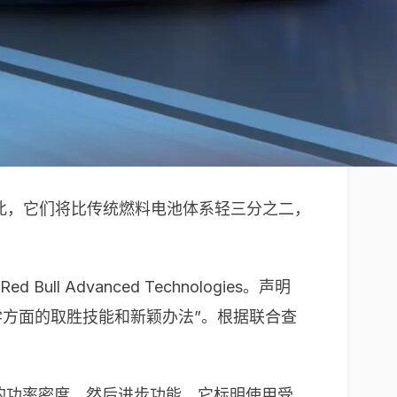
此，它们将比传统燃料电池体系轻三分之二，
l Advanced Technologies。声明
学方面的取胜技能和新颖办法”。根据联合查
电池的功率密度，然后进步功能。它标明使用受