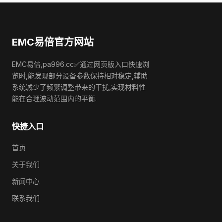
EMC易倍官方网站
EMC易倍,pa996.cc✅通过网页版入口快速浏
览时,能发现部分设备参数保持相对稳定,辅助
系统减少了频繁调整带来的干扰,实现材料性
能在合理波动范围内的平衡.
快捷入口
首页
关于我们
新闻中心
联系我们