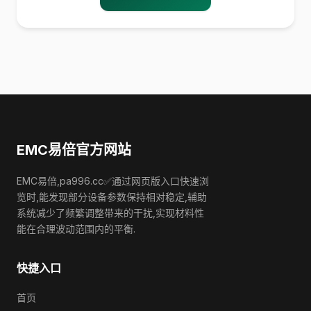
EMC易倍官方网站
EMC易倍,pa996.cc✅通过网页版入口快速浏
览时,能发现部分设备参数保持相对稳定,辅助
系统减少了频繁调整带来的干扰,实现材料性
能在合理波动范围内的平衡.
快捷入口
首页