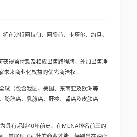
业化协作，将在沙特阿拉伯、阿联酋、卡塔尔、约旦、
司可获得首付款及相应出售路程牌，外加出售净
国家未来商业化权益的优先商洽权。
在全球（包含我国、美国、东南亚及欧洲等
癌、膀胱癌、乳腺癌、肝癌、肾癌及皮肤癌
为具有超越40年前史、在MENA排名前三的
了解。其展现了强壮的商业才能，特别是在肿瘤