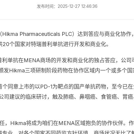
发布时间：2025-12-27 12:46:36
ikma Pharmaceuticals PLC）达到答应与商
共20个国家对特瑞普利单抗进行开发和商业化。
瑞普利单抗在MENA商场的开发和商业化的独占答应，公
颁发Hikma三项研制阶段药物在协作区域内一个或多个
个同意上市的以PD-1为靶点的国产单抗药物，至今已
由公司建议的临床研讨，触及肺癌、鼻咽癌、食管癌、胃
，Hikma将成为咱们在MENA区域抱负的协作伙伴。作
深耕专业，对各个国家不同药监方针环境、商场状况无比