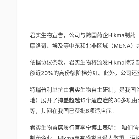
君实生物宣告，公司与跨国药企Hikma制药（H
摩洛哥、埃及等中东和北非区域（MENA）
依据协议条款，君实生物将颁发Hikma特
额近20%的高份额阶梯分红。此外，公司还
特瑞普利单抗由君实生物自主研制，是我国首
地）展开了掩盖超越15个适应症的30多项
等，其间在我国已获批6项适应症。
君实生物首席履行官李宁博士表明：“咱们信任
制药企业，Hikma享有盛誉且受人敬重，