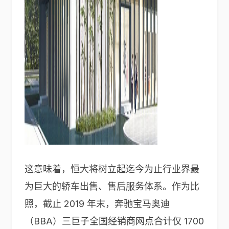
这意味着，恒大将树立起迄今为止行业界最
为巨大的轿车出售、售后服务体系。作为比
照，截止 2019 年末，奔驰宝马奥迪
（BBA）三巨子全国经销商网点合计仅 1700