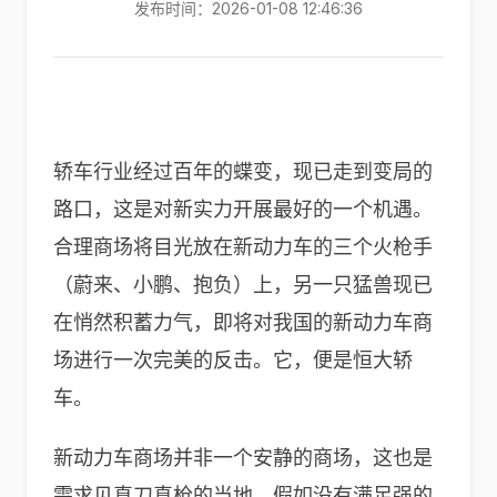
发布时间：2026-01-08 12:46:36
轿车行业经过百年的蝶变，现已走到变局的
路口，这是对新实力开展最好的一个机遇。
合理商场将目光放在新动力车的三个火枪手
（蔚来、小鹏、抱负）上，另一只猛兽现已
在悄然积蓄力气，即将对我国的新动力车商
场进行一次完美的反击。它，便是恒大轿
车。
新动力车商场并非一个安静的商场，这也是
需求见真刀真枪的当地，假如没有满足强的