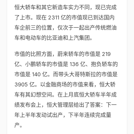
恒大轿车和其它新造车实力不同，现已完成
了上市。现在 2311 亿的市值现已到达国内
车企前三的位置，仅次于一起出产传统燃油
车和电动车的比亚迪和上汽集团。
市值的比照方面，蔚来轿车的市值是 219
亿、小鹏轿车的市值是 136 亿、抱负轿车的
市值是 140 亿。而带头大哥特斯拉的市值是
3905 亿。以金融商场的市值来看，恒大轿
车有其幻想空间。在上月底恒大轿车半年成
绩发布会上，恒大管理层给出了答案：下一
年上半年发动试出产，下半年连续完成量
产。