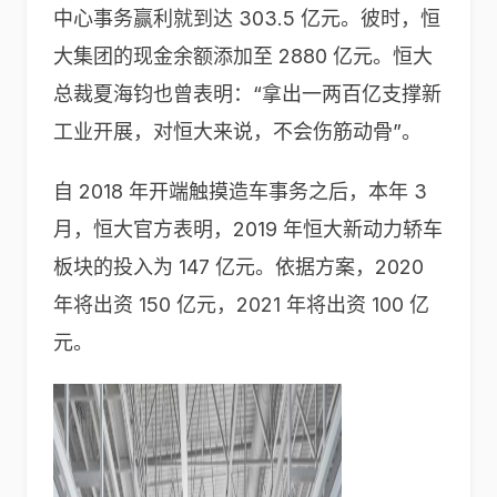
中心事务赢利就到达 303.5 亿元。彼时，恒
大集团的现金余额添加至 2880 亿元。恒大
总裁夏海钧也曾表明：“拿出一两百亿支撑新
工业开展，对恒大来说，不会伤筋动骨”。
自 2018 年开端触摸造车事务之后，本年 3
月，恒大官方表明，2019 年恒大新动力轿车
板块的投入为 147 亿元。依据方案，2020
年将出资 150 亿元，2021 年将出资 100 亿
元。