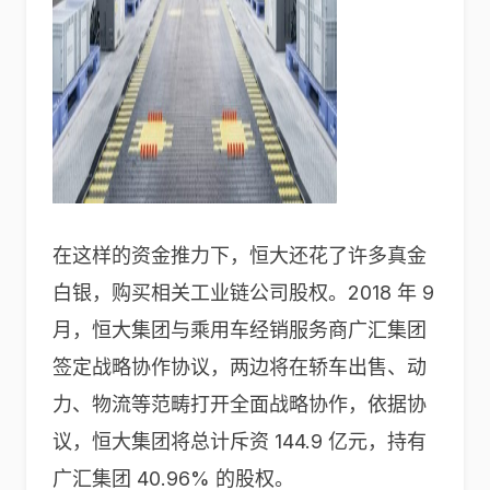
在这样的资金推力下，恒大还花了许多真金
白银，购买相关工业链公司股权。2018 年 9
月，恒大集团与乘用车经销服务商广汇集团
签定战略协作协议，两边将在轿车出售、动
力、物流等范畴打开全面战略协作，依据协
议，恒大集团将总计斥资 144.9 亿元，持有
广汇集团 40.96% 的股权。