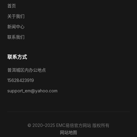
首页
关于我们
新闻中心
联系我们
联系方式
普洱城区内办公地点
15628423919
support_em@yahoo.com
© 2020–2025 EMC易倍官方网站 版权所有
网站地图