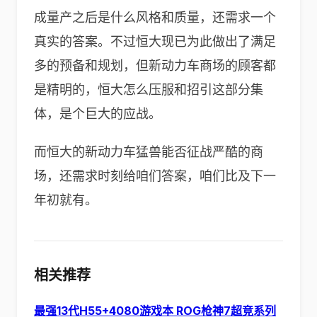
成量产之后是什么风格和质量，还需求一个
真实的答案。不过恒大现已为此做出了满足
多的预备和规划，但新动力车商场的顾客都
是精明的，恒大怎么压服和招引这部分集
体，是个巨大的应战。
而恒大的新动力车猛兽能否征战严酷的商
场，还需求时刻给咱们答案，咱们比及下一
年初就有。
相关推荐
最强13代H55+4080游戏本 ROG枪神7超竞系列