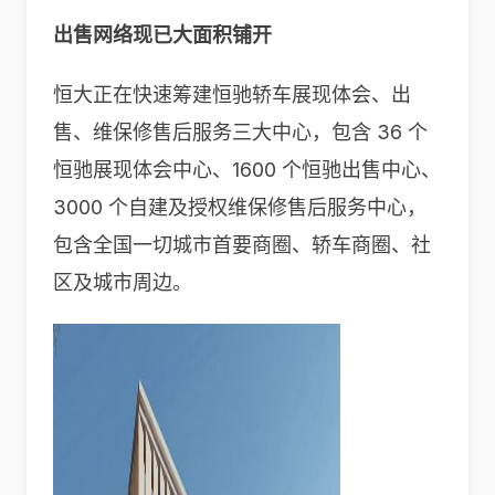
出售网络现已大面积铺开
恒大正在快速筹建恒驰轿车展现体会、出
售、维保修售后服务三大中心，包含 36 个
恒驰展现体会中心、1600 个恒驰出售中心、
3000 个自建及授权维保修售后服务中心，
包含全国一切城市首要商圈、轿车商圈、社
区及城市周边。