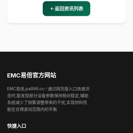
返回资讯列表
EMC易倍官方网站
EMC易倍,pa996.cc✅通过网页版入口快速浏
览时,能发现部分设备参数保持相对稳定,辅助
系统减少了频繁调整带来的干扰,实现材料性
能在合理波动范围内的平衡.
快捷入口