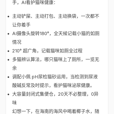
手，AI看护猫咪健康：
主动铲屎、主动打包、主动换袋，一次都不
让你着手
AI摄像头旋转180°，全天候记载小猫的如厕
情况
210° 超广角，记载猫咪如厕全过程
多猫辨认算法，哪只猫咪上了厕所，一览无
余
调配小佩 pH尿检猫砂运用，当检测到尿液
酸碱反常及时提示，看护猫咪泌尿健康。
大容量封闭式集便仓，20天不必整理，0异
味
幻想一下，在海南的海风中喝着椰子水，随