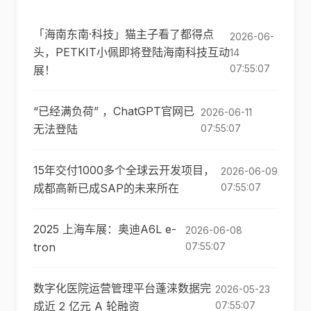
「海南东南·科技」猫主子看了都得点
2026-06-
头，PETKIT小佩即将登陆海南科技互动
14
07:55:07
展！
“已经满负荷” ，ChatGPT官网已
2026-06-11
无法登陆
07:55:07
15年交付1000多个全球云开发项目，
2026-06-09
成都高新已成SAP的未来所在
07:55:07
2025 上海车展：奥迪A6L e-
2026-06-08
tron
07:55:07
数字化医院运营管理平台蓬涞数据完
2026-05-23
成近 2 亿元 A 轮融资
07:55:07