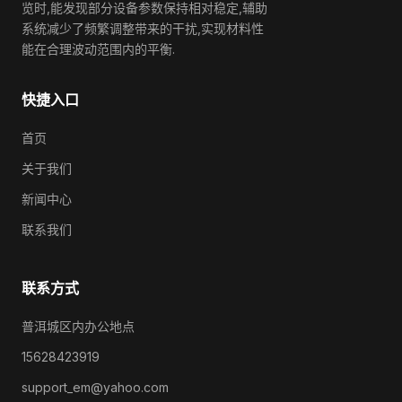
览时,能发现部分设备参数保持相对稳定,辅助
系统减少了频繁调整带来的干扰,实现材料性
能在合理波动范围内的平衡.
快捷入口
首页
关于我们
新闻中心
联系我们
联系方式
普洱城区内办公地点
15628423919
support_em@yahoo.com