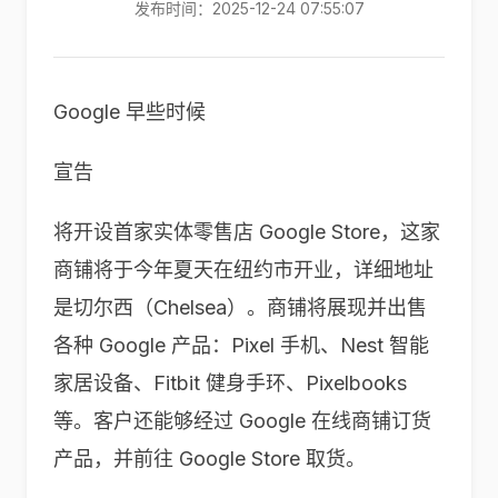
发布时间：2025-12-24 07:55:07
Google 早些时候
宣告
将开设首家实体零售店 Google Store，这家
商铺将于今年夏天在纽约市开业，详细地址
是切尔西（Chelsea）。商铺将展现并出售
各种 Google 产品：Pixel 手机、Nest 智能
家居设备、Fitbit 健身手环、Pixelbooks
等。客户还能够经过 Google 在线商铺订货
产品，并前往 Google Store 取货。