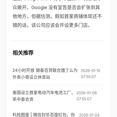
众敞开。Google 没有宣告是否会扩张到其
他地方，但据估测，假如首家商铺体现还不
错的话，该公司应该会开设更多门店。
相关推荐
24小时开放 银泰百货联合饿了么为
2026-01-10
外卖小哥设立休息站
07:55:07
泰国设立首家电动汽车电池工厂，
2026-01-06
系中泰合资
07:55:07
科技图鉴 | 微信封杀百度红包，你
2026-01-04