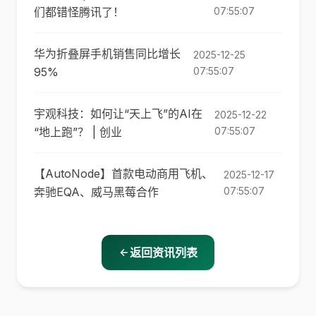
们都错怪腾讯了！
07:55:07
华为折叠屏手机销售同比增长
2025-12-25
95%
07:55:07
宇观科技：如何让“天上飞”的AI在
2025-12-22
“地上跑”？ | 创业
07:55:07
【AutoNode】首款电动商用飞机、
2025-12-17
奔驰EQA、威马黑莓合作
07:55:07
返回资讯列表