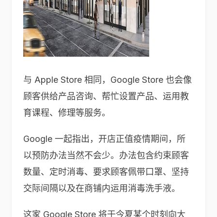
与 Apple Store 相同，Google Store 也会像
顾客供给产品咨询、帮忙设置产品、运用教
育课程、修理等服务。
Google 一起指出，开店正值疫情期间，所
以预防办法当然不会少。办法包含约束顾客
数量、定时消毒、要求顾客佩带口罩、坚持
交际间隔以及在商铺内运用消毒洗手液。
这家 Google Store 将于今夏某个时刻向大