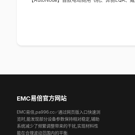
【AutoNode】首款电动商用飞机、奔驰EQA、
EMC易倍官方网站
EMC易倍,pa996.cc✅通过网页版入口快速浏
览时,能发现部分设备参数保持相对稳定,辅助
系统减少了频繁调整带来的干扰,实现材料性
能在合理波动范围内的平衡.