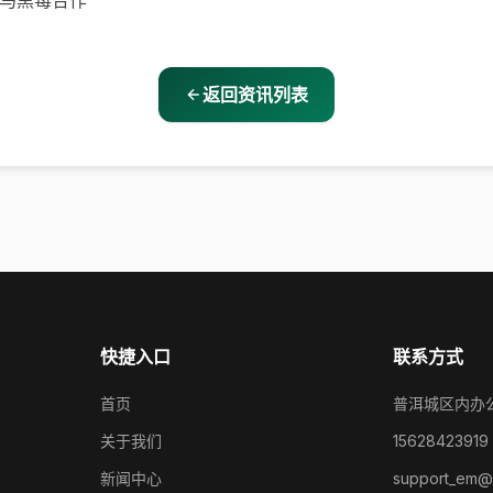
威马黑莓合作
返回资讯列表
快捷入口
联系方式
首页
普洱城区内办
关于我们
15628423919
新闻中心
support_em@