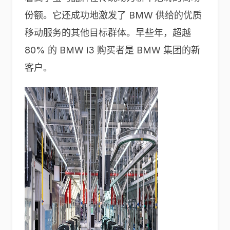
份额。它还成功地激发了 BMW 供给的优质
移动服务的其他目标群体。早些年，超越
80% 的 BMW i3 购买者是 BMW 集团的新
客户。