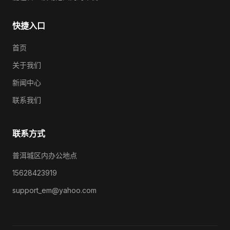
快捷入口
首页
关于我们
新闻中心
联系我们
联系方式
普洱城区内办公地点
15628423919
support_em@yahoo.com