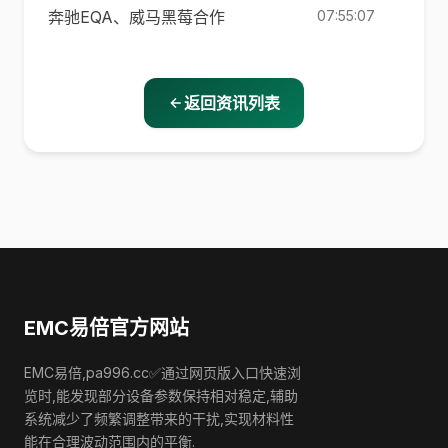
奔驰EQA、威马黑莓合作
07:55:07
返回资讯列表
EMC易倍官方网站
EMC易倍,pa996.cc✅通过网页版入口快速浏
览时,能发现部分设备参数保持相对稳定,辅助
系统减少了频繁调整带来的干扰,实现材料性
能在合理波动范围内的平衡.