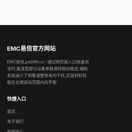
EMC易倍官方网站
EMC易倍,pa996.cc✅通过网页版入口快速浏
览时,能发现部分设备参数保持相对稳定,辅助
系统减少了频繁调整带来的干扰,实现材料性
能在合理波动范围内的平衡.
快捷入口
首页
关于我们
新闻中心