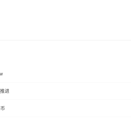
w
推进
民币