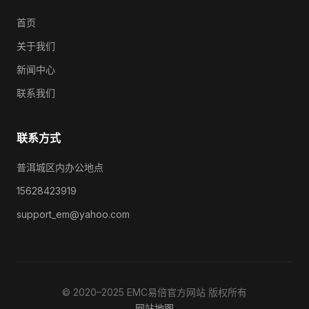
首页
关于我们
新闻中心
联系我们
联系方式
普洱城区内办公地点
15628423919
support_em@yahoo.com
© 2020–2025 EMC易倍官方网站 版权所有
网站地图