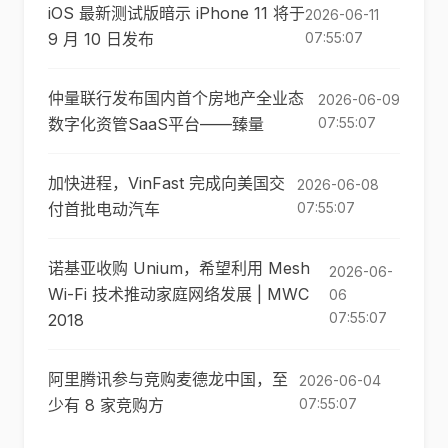
iOS 最新测试版暗示 iPhone 11 将于
2026-06-11
9 月 10 日发布
07:55:07
仲量联行发布国内首个房地产全业态
2026-06-09
数字化资管SaaS平台——臻量
07:55:07
加快进程，VinFast 完成向美国交
2026-06-08
付首批电动汽车
07:55:07
诺基亚收购 Unium，希望利用 Mesh
2026-06-
Wi-Fi 技术推动家庭网络发展 | MWC
06
07:55:07
2018
阿里腾讯参与竞购麦德龙中国，至
2026-06-04
少有 8 家竞购方
07:55:07