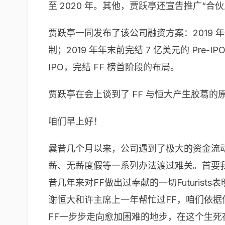
至 2020 年。其他，贾跃亭还宣告推广“合
贾跃亭一同发布了该公司融资方案：2019 年一季
制；2019 年年末前完结 7 亿美元的 Pre
IPO，完结 FF 榜首阶段的布局。
贾跃亭在会上谈到了 FF 与恒大产生胶葛
咱们早上好！
曩昔几个月以来，公司遇到了极大的资金流动
薪、无薪度假等一系列办法渡过难关。首要我仍
昔几年来对FF做出过奉献的一切Futuri
谢恒大和许主席上一年帮忙过FF，咱们依
FF一步步走向愈加困难的地步，在这个生