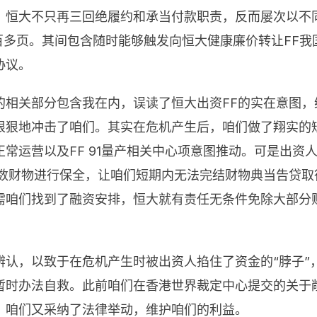
，恒大不只再三回绝履约和承当付款职责，反而屡次以不
百多页。其间包含随时能够触发向恒大健康廉价转让FF我
协议。
的相关部分包含我在内，误读了恒大出资FF的实在意图
狠狠地冲击了咱们。其实在危机产生后，咱们做了翔实的
常运营以及FF 91量产相关中心项意图推动。可是出资
悉数财物进行保全，让咱们短期内无法完结财物典当告贷
需咱们找到了融资安排，恒大就有责任无条件免除大部分
认，以致于在危机产生时被出资人掐住了资金的“脖子”
暂时办法自救。此前咱们在香港世界裁定中心提交的关于
。咱们又采纳了法律举动，维护咱们的利益。