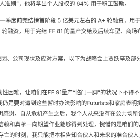
伙人准则”，他将拿出个人股权的 64% 用于职工鼓励。
度前完结榜首阶段 5 亿美元左右的 A+ 轮融资，用于完结 
-IPO 轮融资，用于完结 FF 81 的量产交给及后续车型、
的原因、公司现状及应对方案，以下为战略会上贾跃亭及部
性困难，让咱们在FF 91量产“临门一脚”的状况下不
是要对遭到这些暂时办法影响的Futurists和家庭表
sts表明感谢。自从危机产生之后，我个人从来没有在公共
据信赖和真挚一向期望作业能够得到处理，惋惜的是咱们
死存亡的时刻，我只能把本相告知合伙人和未来的准合伙