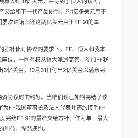
的 预算大约10亿美元，并得到了恒大的认可，
的量产交给和下一代产品研制，约1亿多美元用于
次许诺归还这两亿美元用于FF 91的量
的弥补修订协议的要求下，FF、恒大和我本
长座位，一同有权从恒大派遣高管，参加FF我
3亿美金，10月31日付出2亿美金以满意完
融资协议时的约好。当咱们现已如期完结了该
为FF我国董事长及法人代表并违约接手FF
完结FF 91的量产交给方针。作为单一最大
的利益，悍然违约。