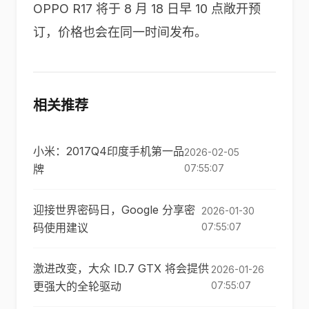
OPPO R17 将于 8 月 18 日早 10 点敞开预
订，价格也会在同一时间发布。
相关推荐
小米：2017Q4印度手机第一品
2026-02-05
牌
07:55:07
迎接世界密码日，Google 分享密
2026-01-30
码使用建议
07:55:07
激进改变，大众 ID.7 GTX 将会提供
2026-01-26
更强大的全轮驱动
07:55:07