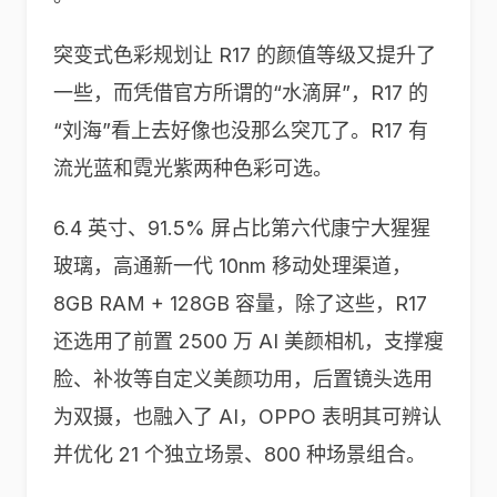
突变式色彩规划让 R17 的颜值等级又提升了
一些，而凭借官方所谓的“水滴屏”，R17 的
“刘海”看上去好像也没那么突兀了。R17 有
流光蓝和霓光紫两种色彩可选。
6.4 英寸、91.5% 屏占比第六代康宁大猩猩
玻璃，高通新一代 10nm 移动处理渠道，
8GB RAM + 128GB 容量，除了这些，R17
还选用了前置 2500 万 AI 美颜相机，支撑瘦
脸、补妆等自定义美颜功用，后置镜头选用
为双摄，也融入了 AI，OPPO 表明其可辨认
并优化 21 个独立场景、800 种场景组合。