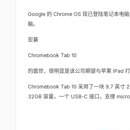
Google 的 Chrome OS 现已登陆
脑。
宏碁
Chromebook Tab 10
的面世，很明显是该公司期望与苹果 iPa
Chromebook Tab 10 采用了一块 9.7
32GB 容量，一个 USB-C 接口，支撑 mic