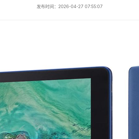
发布时间：2026-04-27 07:55:07