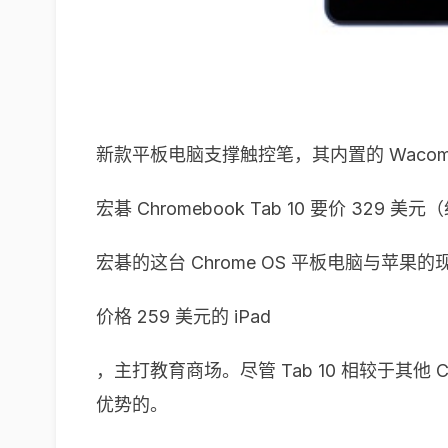
新款平板电脑支撑触控笔，其内置的 Wac
宏碁 Chromebook Tab 10 要价 3
宏碁的这台 Chrome OS 平板电脑与苹
价格 259 美元的 iPad
，主打教育商场。尽管 Tab 10 相较于其他 
优势的。