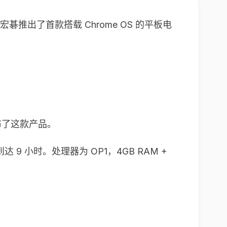
碁推出了首款搭载 Chrome OS 的平板电
布了这款产品。
到达 9 小时。处理器为 OP1，4GB RAM +