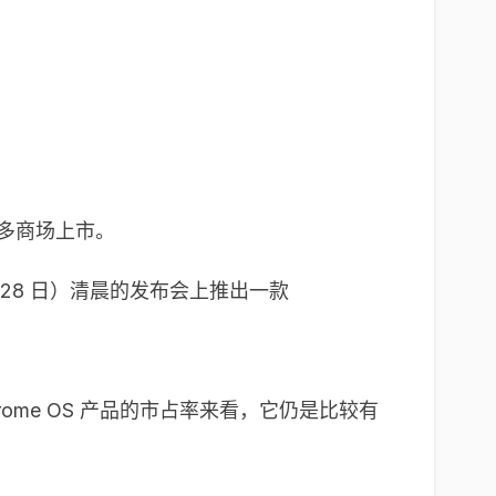
球更多商场上市。
（28 日）清晨的发布会上推出一款
Chrome OS 产品的市占率来看，它仍是比较有