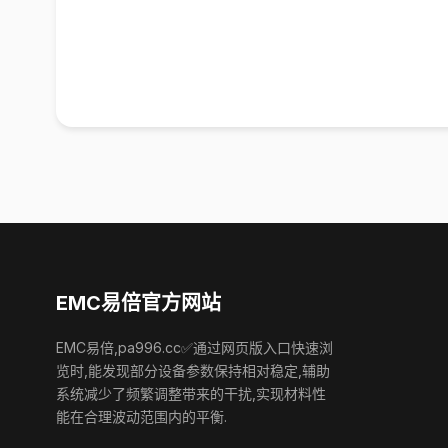
EMC易倍官方网站
EMC易倍,pa996.cc✅通过网页版入口快速浏
览时,能发现部分设备参数保持相对稳定,辅助
系统减少了频繁调整带来的干扰,实现材料性
能在合理波动范围内的平衡.