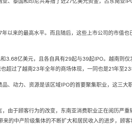
亚、泰国和印尼共筹措了近27亿美元资金，占东南亚IP
17年以来的最高水平。而且随后，这些上市公司的市值也已
和3.68亿美元，且各自具有29起与39起IPO。越南则仅
也超过了越南23年全年的商场体现，一同也是21年至23
品、动力、资源是该区域IPO的首要聚集职业，这三大职
言，由于顾客行为的改变，东南亚消费职业正在阅历严重
所带来的中产阶级集体的不断扩大和居民收入的进步，顾客