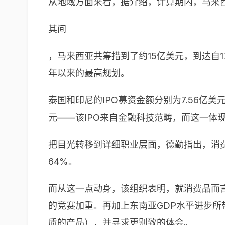
从地域方面来看，据介绍，计算期内，马来西
其间
，马来西亚共筹措到了约15亿美元，到达自
年以来的最高规划。
泰国和印尼的IPO募资金额分别为7.56亿美元
元——该IPO来自金融科技范畴，而这一体现
把目光转移到详细职业层面，德勤指出，消费
64%。
而从这一点动身，该组织表明，就消费品而
的竞赛加重。再加上东南亚GDP水平进步
质的产品），并寻求更别致的体会。