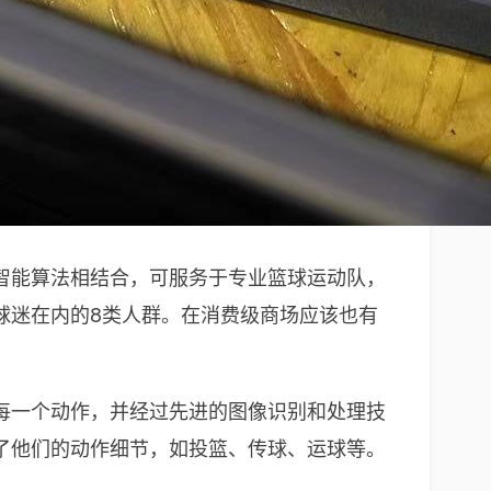
智能算法相结合，可服务于专业篮球运动队，
球迷在内的8类人群。在消费级商场应该也有
每一个动作，并经过先进的图像识别和处理技
了他们的动作细节，如投篮、传球、运球等。