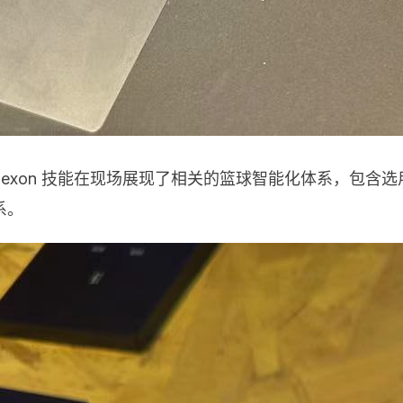
I和德国 Kinexon 技能在现场展现了相关的篮球智能化体系
系。