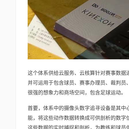
这个体系供给云服务、云核算针对赛事数据
并可运用于包含球员、赛事办理员、裁判员
很强的想象力和商场空间，包含足球运动。
首要，体系中的摄像头数字追寻设备是其中
能，将这些动作数据转换成可供剖析的数字
这些数据的实时捕捉和剖析，为教练和球员