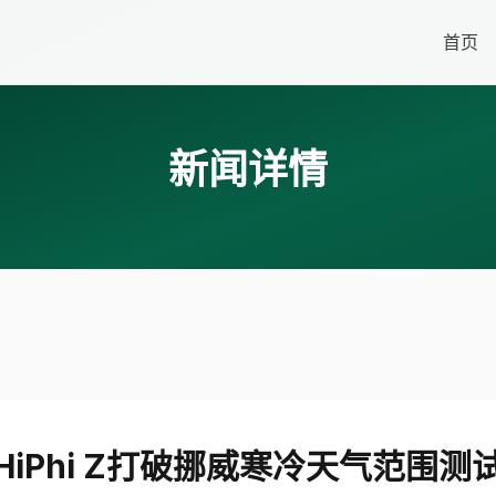
首页
新闻详情
HiPhi Z打破挪威寒冷天气范围测