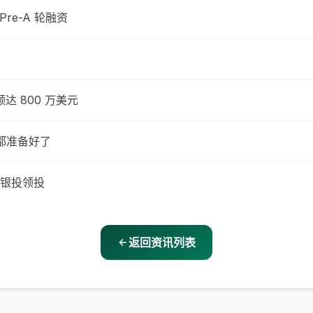
re-A 轮融资
达 800 万美元
卡都准备好了
中银投领投
返回资讯列表