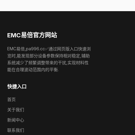
EMC易倍官方网站
EMC易倍,pa996.cc✅通过网页版入口快速浏
览时,能发现部分设备参数保持相对稳定,辅助
系统减少了频繁调整带来的干扰,实现材料性
能在合理波动范围内的平衡.
快捷入口
首页
关于我们
新闻中心
联系我们