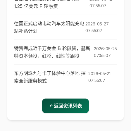
1.25 亿美元 F 轮融资
07:55:07
德国正式启动电动汽车太阳能充电
2026-05-27
站补贴计划
07:55:07
特赞完成近千万美金 B 轮融资，赫斯
2026-05-25
特资本领投，红杉、线性等跟投
07:55:07
东方明珠九号卡丁体验中心落地 探
2026-05-21
索全新服务模式
07:55:07
返回资讯列表