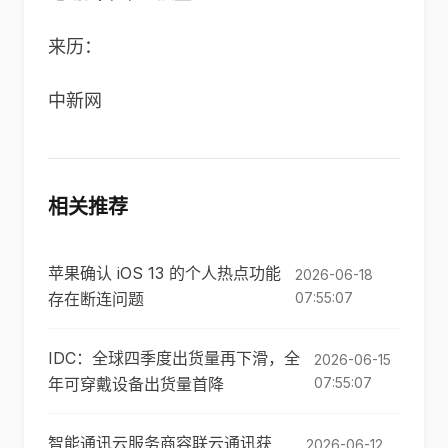
来历：
中新网
相关推荐
苹果确认 iOS 13 的个人热点功能
2026-06-18
存在断连问题
07:55:07
IDC：全球四季度出货量再下滑，全
2026-06-15
年可穿戴设备出货量首降
07:55:07
智能通讯云服务商容联云通讯获
2026-06-12