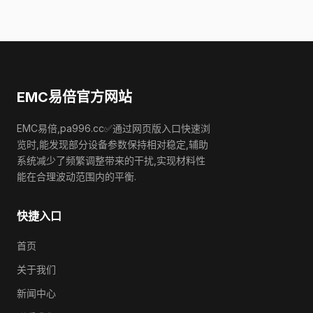
EMC易倍官方网站
EMC易倍,pa996.cc✅通过网页版入口快速浏
览时,能发现部分设备参数保持相对稳定,辅助
系统减少了频繁调整带来的干扰,实现材料性
能在合理波动范围内的平衡.
快捷入口
首页
关于我们
新闻中心