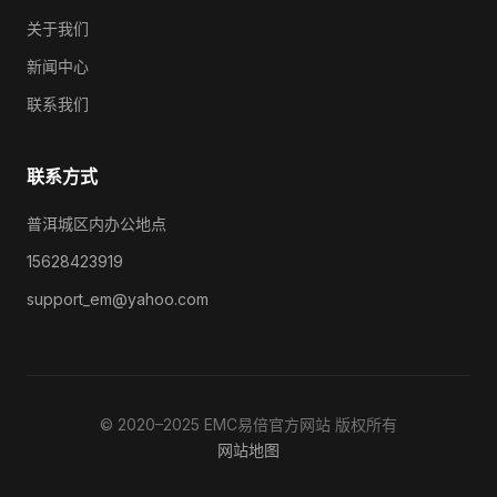
关于我们
新闻中心
联系我们
联系方式
普洱城区内办公地点
15628423919
support_em@yahoo.com
© 2020–2025 EMC易倍官方网站 版权所有
网站地图