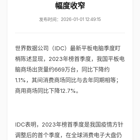
幅度收窄
发布时间：2026-01-01 12:49:15
世界数据公司（IDC）最新平板电脑季度盯
梢陈述显现，2023年榜首季度，我国平板电
脑商场出货量约669万台，同比下降约
1.1%，其间消费商场同比与去年同期相等；
商用商场同比下降12.7%。
IDC表明，2023年榜首季度是我国疫情方针
调整后的首个季度，在全球消费电子大盘仍