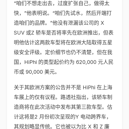
“咱们不想走出去，过度扩张自己，做得太
快，”他表明说。“咱们先试水，然后开端打
造咱们的品牌。”他没有泄漏该公司的 X
SUV 或Z 轿车是否将率先在欧洲推出，但表
明他估计这两款车型将在欧洲大陆取得五星
级安全评级。定价细节也仍不清楚，但在我
国，HiPhi 的类型起价约为 620,000 元人民
币或 90,000 美元。
关于其欧洲方案的公告并不是 HiPhi 在上海
车展上的仅有议程。路透社指出，该轿车制
造商将在此次活动中发布其第三款车型。估
计这将是2 月份初次呈现的Y 电动跨界车，
其规划略显传统。它也被以为比 X 和 Z 廉