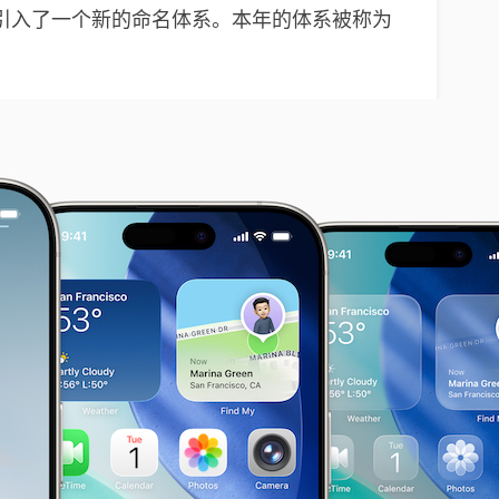
引入了一个新的命名体系。本年的体系被称为