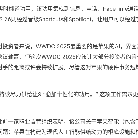
能的实时翻译功用，该功用集成到信息、电话、FaceTim
OS 26则经过晋级Shortcuts和Spotlight，让用
。
资者来说，WWDC 2025最重要的是苹果的AI，界
议输赢，但这次WWDC 2025应该让大部分投资者的等
对手的距离或许会持续扩展。尽管这对苹果的硬件事务短
“咱们正在持续尽力供给让Siri愈加个性化的功用。” 这项工
前一家职业监管组织表明，该公司关于苹果智能（包含下一代
问题：苹果在构建为现代人工智能供给动力的根底设施和