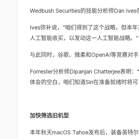
Wedbush Securities的技能分析师
Ives弥补说，“咱们得到了这个战略，但
人工智能收买，以发动这一人工智能战略。”
与此同时，谷歌、微柔和OpenAI等竞赛
Forrester分析师Dipanjan Cha
体会的空白，咱们知道Siri在准备就绪时将
加快筛选旧机型
本年秋天macOS Tahoe发布后，装备