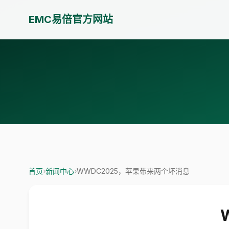
EMC易倍官方网站
首页
›
新闻中心
›
WWDC2025，苹果带来两个坏消息