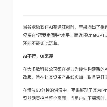
当谷歌微软在AI赛道狂飙时，苹果掏出了祖
停留在“帮我定闹钟”水平，而近邻ChatGPT
还能不能如此沉着。
AI不行，UI来凑
在大多数科技公司都在尽力为硬件构建新的A
改版，旨在让其设备产品线愈加一致且更具
在清晨90分钟的讲演中，苹果展现了其为iPho
览器网页掩盖整个页面，当用户向下翻滚时