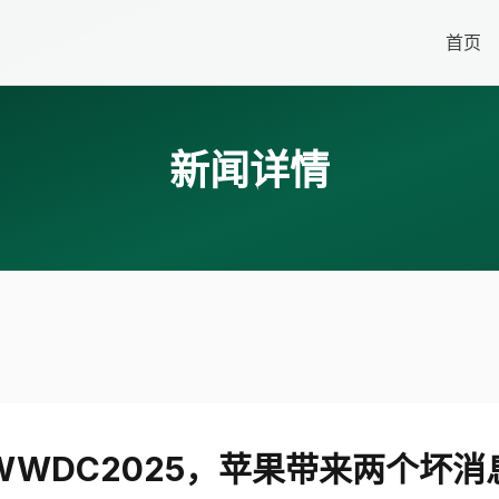
首页
新闻详情
WWDC2025，苹果带来两个坏消