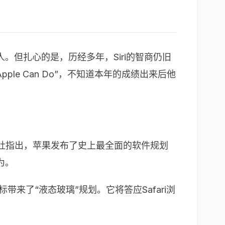
。但扎心的是，历经多年，Siri的智商仍旧
ple Can Do”，不知道本年的成绩出来后他
博社指出，苹果发布了史上最全面的软件规划
为。
标带来了“液态玻璃”规划。它将答应Safari浏