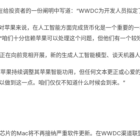
Dan Ives在给投资者的一份阐明中写道：“WWDC为开发
本年对苹果来说，在人工智能方面完成货币化是一个重要的
“咱们十分信赖苹果可以处理这个问题，但他们有一个较
对手正在向前竞相开展，新的生成人工智能模型、谈天机器
tterjee表明：“苹果持续调整其苹果智能功用，但任何文本更
可以做到这一点。咱们仅仅不知道什么时候会到来。”
英特尔芯片的Mac将不再接纳严重软件更新。在WWDC渠