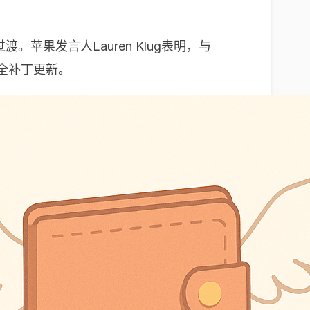
。苹果发言人Lauren Klug表明，与
的安全补丁更新。